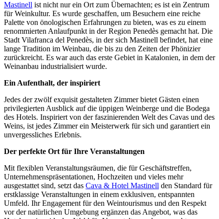
Mastinell
ist nicht nur ein Ort zum Übernachten; es ist ein Zentrum
für Weinkultur. Es wurde geschaffen, um Besuchern eine reiche
Palette von önologischen Erfahrungen zu bieten, was es zu einem
renommierten Anlaufpunkt in der Region Penedès gemacht hat. Die
Stadt Vilafranca del Penedès, in der sich Mastinell befindet, hat eine
lange Tradition im Weinbau, die bis zu den Zeiten der Phönizier
zurückreicht. Es war auch das erste Gebiet in Katalonien, in dem der
Weinanbau industrialisiert wurde.
Ein Aufenthalt, der inspiriert
Jedes der zwölf exquisit gestalteten Zimmer bietet Gästen einen
privilegierten Ausblick auf die üppigen Weinberge und die Bodega
des Hotels. Inspiriert von der faszinierenden Welt des Cavas und des
Weins, ist jedes Zimmer ein Meisterwerk für sich und garantiert ein
unvergessliches Erlebnis.
Der perfekte Ort für Ihre Veranstaltungen
Mit flexiblen Veranstaltungsräumen, die für Geschäftstreffen,
Unternehmenspräsentationen, Hochzeiten und vieles mehr
ausgestattet sind, setzt das
Cava & Hotel Mastinell
den Standard für
erstklassige Veranstaltungen in einem exklusiven, entspannten
Umfeld. Ihr Engagement für den Weintourismus und den Respekt
vor der natürlichen Umgebung ergänzen das Angebot, was das